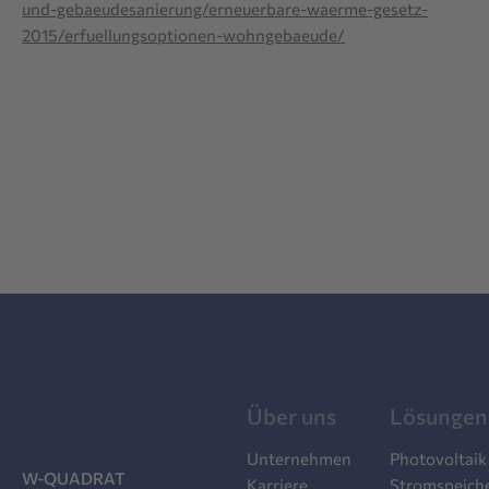
und-gebaeudesanierung/erneuerbare-waerme-gesetz-
2015/erfuellungsoptionen-wohngebaeude/
Über uns
Lösungen
Unternehmen
Photovoltaik
W-QUADRAT
Karriere
Stromspeich