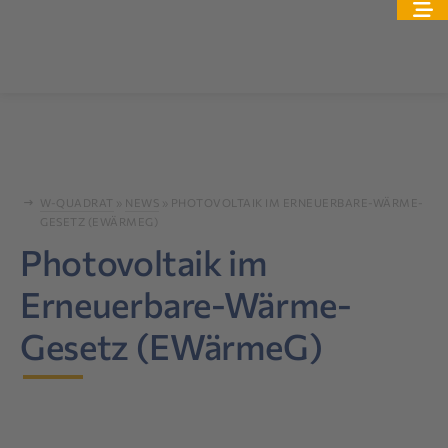
W-QUADRAT
»
NEWS
»
PHOTOVOLTAIK IM ERNEUERBARE-WÄRME-
GESETZ (EWÄRMEG)
Photovoltaik im
Erneuerbare-Wärme-
Gesetz (EWärmeG)