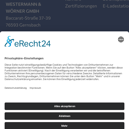
WESTERMANN &
Zertifizierungen
E-Ladestati
WÖRNER GMBH
Baccarat-Straße 37-39
76593 Gernsbach
07224 9919-00
INFO@W-QUADRAT.DE
AGB
DATENSCHUTZ
SOCIAL-MEDIA-DATENSCHUTZ
IMPRESSUM
FAKTEN
COOKIE-EINSTELLUNGEN
SEO & SOCIAL MEDIA MARKETING: EV7 DIGITAL MARKETING