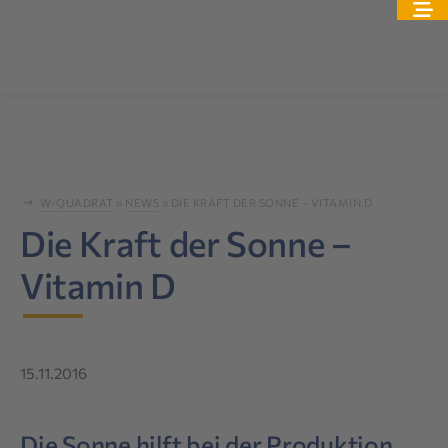
W-QUADRAT
»
NEWS
»
DIE KRAFT DER SONNE – VITAMIN D
Die Kraft der Sonne –
Vitamin D
15.11.2016
Die Sonne hilft bei der Produktion