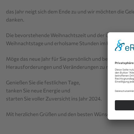
das Jahr neigt sich dem Ende zu und wir möchten die G
danken.
Die bevorstehende Weihnachtszeit und der Übergang ins 
Weihnachtstage und erholsame Stunden im Kreise Ihrer 
Möge das neue Jahr für Sie persönlich und beruflich von
Herausforderungen und Veränderungen zu meistern.
Genießen Sie die festlichen Tage,
tanken Sie neue Energie und
starten Sie voller Zuversicht ins Jahr 2024.
Mit herzlichen Grüßen und den besten Wünschen.