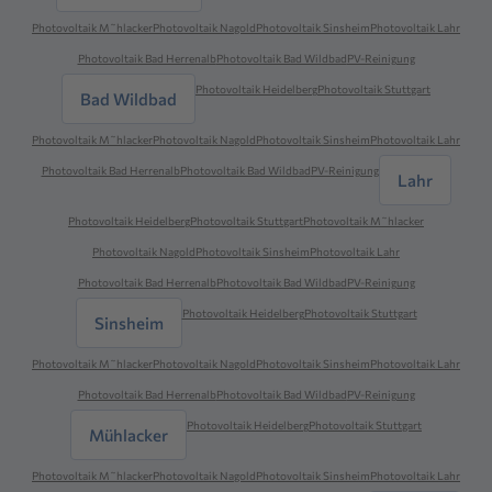
Photovoltaik M˜hlacker
Photovoltaik Nagold
Photovoltaik Sinsheim
Photovoltaik Lahr
Photovoltaik Bad Herrenalb
Photovoltaik Bad Wildbad
PV-Reinigung
Photovoltaik Heidelberg
Photovoltaik Stuttgart
Bad Wildbad
Photovoltaik M˜hlacker
Photovoltaik Nagold
Photovoltaik Sinsheim
Photovoltaik Lahr
Photovoltaik Bad Herrenalb
Photovoltaik Bad Wildbad
PV-Reinigung
Lahr
Photovoltaik Heidelberg
Photovoltaik Stuttgart
Photovoltaik M˜hlacker
Photovoltaik Nagold
Photovoltaik Sinsheim
Photovoltaik Lahr
Photovoltaik Bad Herrenalb
Photovoltaik Bad Wildbad
PV-Reinigung
Photovoltaik Heidelberg
Photovoltaik Stuttgart
Sinsheim
Photovoltaik M˜hlacker
Photovoltaik Nagold
Photovoltaik Sinsheim
Photovoltaik Lahr
Photovoltaik Bad Herrenalb
Photovoltaik Bad Wildbad
PV-Reinigung
Photovoltaik Heidelberg
Photovoltaik Stuttgart
Mühlacker
Photovoltaik M˜hlacker
Photovoltaik Nagold
Photovoltaik Sinsheim
Photovoltaik Lahr