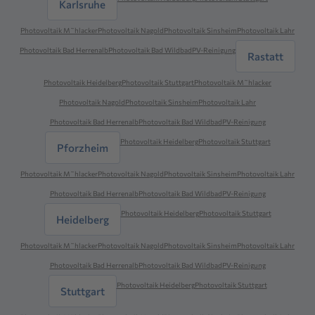
Karlsruhe
Photovoltaik M˜hlacker
Photovoltaik Nagold
Photovoltaik Sinsheim
Photovoltaik Lahr
Photovoltaik Bad Herrenalb
Photovoltaik Bad Wildbad
PV-Reinigung
Rastatt
Photovoltaik Heidelberg
Photovoltaik Stuttgart
Photovoltaik M˜hlacker
Photovoltaik Nagold
Photovoltaik Sinsheim
Photovoltaik Lahr
Photovoltaik Bad Herrenalb
Photovoltaik Bad Wildbad
PV-Reinigung
Photovoltaik Heidelberg
Photovoltaik Stuttgart
Pforzheim
Photovoltaik M˜hlacker
Photovoltaik Nagold
Photovoltaik Sinsheim
Photovoltaik Lahr
Photovoltaik Bad Herrenalb
Photovoltaik Bad Wildbad
PV-Reinigung
Photovoltaik Heidelberg
Photovoltaik Stuttgart
Heidelberg
Photovoltaik M˜hlacker
Photovoltaik Nagold
Photovoltaik Sinsheim
Photovoltaik Lahr
Photovoltaik Bad Herrenalb
Photovoltaik Bad Wildbad
PV-Reinigung
Photovoltaik Heidelberg
Photovoltaik Stuttgart
Stuttgart