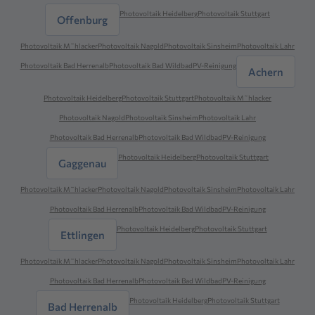
Photovoltaik Heidelberg
Photovoltaik Stuttgart
Offenburg
Photovoltaik M˜hlacker
Photovoltaik Nagold
Photovoltaik Sinsheim
Photovoltaik Lahr
Photovoltaik Bad Herrenalb
Photovoltaik Bad Wildbad
PV-Reinigung
Achern
Photovoltaik Heidelberg
Photovoltaik Stuttgart
Photovoltaik M˜hlacker
Photovoltaik Nagold
Photovoltaik Sinsheim
Photovoltaik Lahr
Photovoltaik Bad Herrenalb
Photovoltaik Bad Wildbad
PV-Reinigung
Photovoltaik Heidelberg
Photovoltaik Stuttgart
Gaggenau
Photovoltaik M˜hlacker
Photovoltaik Nagold
Photovoltaik Sinsheim
Photovoltaik Lahr
Photovoltaik Bad Herrenalb
Photovoltaik Bad Wildbad
PV-Reinigung
Photovoltaik Heidelberg
Photovoltaik Stuttgart
Ettlingen
Photovoltaik M˜hlacker
Photovoltaik Nagold
Photovoltaik Sinsheim
Photovoltaik Lahr
Photovoltaik Bad Herrenalb
Photovoltaik Bad Wildbad
PV-Reinigung
Photovoltaik Heidelberg
Photovoltaik Stuttgart
Bad Herrenalb