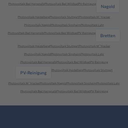
Photovoltaik Bad Herrenalb
Photovoltaik Bad Wildbad
PV-Reinigung
Nagold
Photovoltaik Heidelberg
Photovoltaik Stuttgart
Photovoltaik M˜hlacker
Photovoltaik Nagold
Photovoltaik Sinsheim
Photovoltaik Lahr
Photovoltaik Bad Herrenalb
Photovoltaik Bad Wildbad
PV-Reinigung
Bretten
Photovoltaik Heidelberg
Photovoltaik Stuttgart
Photovoltaik M˜hlacker
Photovoltaik Nagold
Photovoltaik Sinsheim
Photovoltaik Lahr
Photovoltaik Bad Herrenalb
Photovoltaik Bad Wildbad
PV-Reinigung
Photovoltaik Heidelberg
Photovoltaik Stuttgart
PV-Reinigung
Photovoltaik M˜hlacker
Photovoltaik Nagold
Photovoltaik Sinsheim
Photovoltaik Lahr
Photovoltaik Bad Herrenalb
Photovoltaik Bad Wildbad
PV-Reinigung