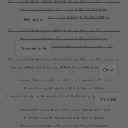
Photovoltaik M˜hlacker
Photovoltaik Nagold
Photovoltaik Sinsheim
Photovoltaik Lahr
Photovoltaik Bad Herrenalb
Photovoltaik Bad Wildbad
PV-Reinigung
Photovoltaik Heidelberg
Photovoltaik Stuttgart
Heilbronn
Photovoltaik M˜hlacker
Photovoltaik Nagold
Photovoltaik Sinsheim
Photovoltaik Lahr
Photovoltaik Bad Herrenalb
Photovoltaik Bad Wildbad
PV-Reinigung
Photovoltaik Heidelberg
Photovoltaik Stuttgart
Freudenstadt
Photovoltaik M˜hlacker
Photovoltaik Nagold
Photovoltaik Sinsheim
Photovoltaik Lahr
Photovoltaik Bad Herrenalb
Photovoltaik Bad Wildbad
PV-Reinigung
Calw
Photovoltaik Heidelberg
Photovoltaik Stuttgart
Photovoltaik M˜hlacker
Photovoltaik Nagold
Photovoltaik Sinsheim
Photovoltaik Lahr
Photovoltaik Bad Herrenalb
Photovoltaik Bad Wildbad
PV-Reinigung
Bruchsal
Photovoltaik Heidelberg
Photovoltaik Stuttgart
Photovoltaik M˜hlacker
Photovoltaik Nagold
Photovoltaik Sinsheim
Photovoltaik Lahr
Photovoltaik Bad Herrenalb
Photovoltaik Bad Wildbad
PV-Reinigung