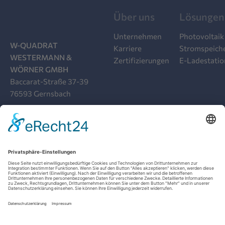
Über uns
Lösungen
Unternehmen
Photovoltaik
W-QUADRAT
Karriere
Stromspeich
WESTERMANN &
Zertifizierungen
E-Ladestati
WÖRNER GMBH
Baccarat-Straße 37-39
76593 Gernsbach
07224 9919-00
INFO@W-QUADRAT.DE
AGB
DATENSCHUTZ
SOCIAL-MEDIA-DATENSCHUTZ
IMPRESSUM
FAKTEN
COOKIE-EINSTELLUNGEN