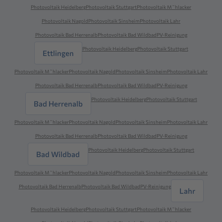
Photovoltaik Heidelberg
Photovoltaik Stuttgart
Photovoltaik M˜hlacker
Photovoltaik Nagold
Photovoltaik Sinsheim
Photovoltaik Lahr
Photovoltaik Bad Herrenalb
Photovoltaik Bad Wildbad
PV-Reinigung
Photovoltaik Heidelberg
Photovoltaik Stuttgart
Ettlingen
Photovoltaik M˜hlacker
Photovoltaik Nagold
Photovoltaik Sinsheim
Photovoltaik Lahr
Photovoltaik Bad Herrenalb
Photovoltaik Bad Wildbad
PV-Reinigung
Photovoltaik Heidelberg
Photovoltaik Stuttgart
Bad Herrenalb
Photovoltaik M˜hlacker
Photovoltaik Nagold
Photovoltaik Sinsheim
Photovoltaik Lahr
Photovoltaik Bad Herrenalb
Photovoltaik Bad Wildbad
PV-Reinigung
Photovoltaik Heidelberg
Photovoltaik Stuttgart
Bad Wildbad
Photovoltaik M˜hlacker
Photovoltaik Nagold
Photovoltaik Sinsheim
Photovoltaik Lahr
Photovoltaik Bad Herrenalb
Photovoltaik Bad Wildbad
PV-Reinigung
Lahr
Photovoltaik Heidelberg
Photovoltaik Stuttgart
Photovoltaik M˜hlacker