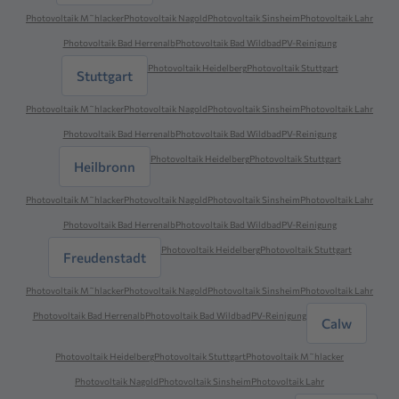
Photovoltaik M˜hlacker
Photovoltaik Nagold
Photovoltaik Sinsheim
Photovoltaik Lahr
Photovoltaik Bad Herrenalb
Photovoltaik Bad Wildbad
PV-Reinigung
Photovoltaik Heidelberg
Photovoltaik Stuttgart
Stuttgart
Photovoltaik M˜hlacker
Photovoltaik Nagold
Photovoltaik Sinsheim
Photovoltaik Lahr
Photovoltaik Bad Herrenalb
Photovoltaik Bad Wildbad
PV-Reinigung
Photovoltaik Heidelberg
Photovoltaik Stuttgart
Heilbronn
Photovoltaik M˜hlacker
Photovoltaik Nagold
Photovoltaik Sinsheim
Photovoltaik Lahr
Photovoltaik Bad Herrenalb
Photovoltaik Bad Wildbad
PV-Reinigung
Photovoltaik Heidelberg
Photovoltaik Stuttgart
Freudenstadt
Photovoltaik M˜hlacker
Photovoltaik Nagold
Photovoltaik Sinsheim
Photovoltaik Lahr
Photovoltaik Bad Herrenalb
Photovoltaik Bad Wildbad
PV-Reinigung
Calw
Photovoltaik Heidelberg
Photovoltaik Stuttgart
Photovoltaik M˜hlacker
Photovoltaik Nagold
Photovoltaik Sinsheim
Photovoltaik Lahr