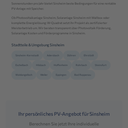
Sonnenstunden pro Jahr bietet Sinsheim beste Bedingungen für eine rentable
PV-Anlage mit Speicher.
Ob Photovoltaikanlage Sinsheim, Solaranlage Sinsheim mit Wallbox oder
komplette Energielösung: W-Quadrat setzt Ihr Projekt als zertifizierter
Meisterbetrieb um. Wir beraten transparent über Photovoltaik Förderung,
Solaranlage Kosten und Förderprogramme in Sinsheim.
Stadtteile & Umgebung Sinsheim
Sinsheim-Kernstadt
Adersbach
Dühren
Ehrstädt
Eschelbach
Hilsbach
Hoffenheim
Rohrbach
Steinsfurt
Waldangelloch
Weiler
Eppingen
Bad Rappenau
Ihr persönliches PV-Angebot für Sinsheim
Berechnen Sie jetzt Ihre individuelle