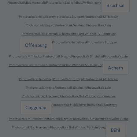
Photovoltaik Bad Herrenalb
Photovoltaik Bad Wildbad
PV-Reinigung
Bruchsal
Photovoltaik Heidelberg
Photovoltaik Stuttgart
Photovoltaik M˜hlacker
Photovoltaik Nagold
Photovoltaik Sinsheim
Photovoltaik Lahr
Photovoltaik Bad Herrenalb
Photovoltaik Bad Wildbad
PV-Reinigung
Photovoltaik Heidelberg
Photovoltaik Stuttgart
Offenburg
Photovoltaik M˜hlacker
Photovoltaik Nagold
Photovoltaik Sinsheim
Photovoltaik Lahr
Photovoltaik Bad Herrenalb
Photovoltaik Bad Wildbad
PV-Reinigung
Achern
Photovoltaik Heidelberg
Photovoltaik Stuttgart
Photovoltaik M˜hlacker
Photovoltaik Nagold
Photovoltaik Sinsheim
Photovoltaik Lahr
Photovoltaik Bad Herrenalb
Photovoltaik Bad Wildbad
PV-Reinigung
Photovoltaik Heidelberg
Photovoltaik Stuttgart
Gaggenau
Photovoltaik M˜hlacker
Photovoltaik Nagold
Photovoltaik Sinsheim
Photovoltaik Lahr
Photovoltaik Bad Herrenalb
Photovoltaik Bad Wildbad
PV-Reinigung
Bühl