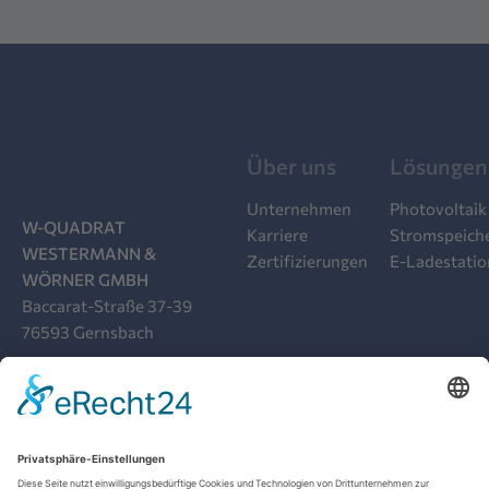
Über uns
Lösungen
Unternehmen
Photovoltaik
W-QUADRAT
Karriere
Stromspeich
WESTERMANN &
Zertifizierungen
E-Ladestati
WÖRNER GMBH
Baccarat-Straße 37-39
76593 Gernsbach
07224 9919-00
INFO@W-QUADRAT.DE