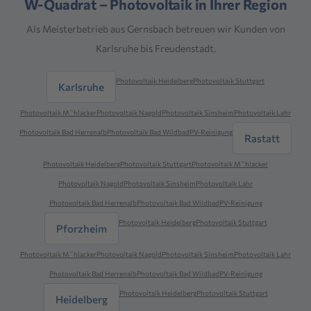
W-Quadrat – Photovoltaik in Ihrer Region
Als Meisterbetrieb aus Gernsbach betreuen wir Kunden von
Karlsruhe bis Freudenstadt.
Photovoltaik Heidelberg
Photovoltaik Stuttgart
Karlsruhe
Photovoltaik M˜hlacker
Photovoltaik Nagold
Photovoltaik Sinsheim
Photovoltaik Lahr
Photovoltaik Bad Herrenalb
Photovoltaik Bad Wildbad
PV-Reinigung
Rastatt
Photovoltaik Heidelberg
Photovoltaik Stuttgart
Photovoltaik M˜hlacker
Photovoltaik Nagold
Photovoltaik Sinsheim
Photovoltaik Lahr
Photovoltaik Bad Herrenalb
Photovoltaik Bad Wildbad
PV-Reinigung
Photovoltaik Heidelberg
Photovoltaik Stuttgart
Pforzheim
Photovoltaik M˜hlacker
Photovoltaik Nagold
Photovoltaik Sinsheim
Photovoltaik Lahr
Photovoltaik Bad Herrenalb
Photovoltaik Bad Wildbad
PV-Reinigung
Photovoltaik Heidelberg
Photovoltaik Stuttgart
Heidelberg