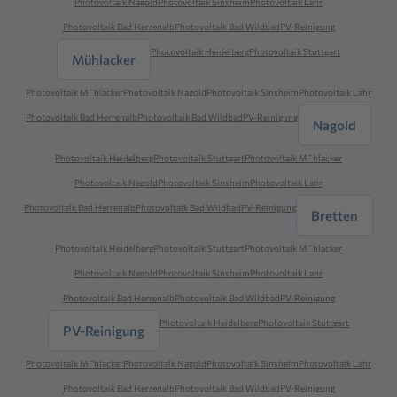
Photovoltaik Nagold
Photovoltaik Sinsheim
Photovoltaik Lahr
Photovoltaik Bad Herrenalb
Photovoltaik Bad Wildbad
PV-Reinigung
Photovoltaik Heidelberg
Photovoltaik Stuttgart
Mühlacker
Photovoltaik M˜hlacker
Photovoltaik Nagold
Photovoltaik Sinsheim
Photovoltaik Lahr
Photovoltaik Bad Herrenalb
Photovoltaik Bad Wildbad
PV-Reinigung
Nagold
Photovoltaik Heidelberg
Photovoltaik Stuttgart
Photovoltaik M˜hlacker
Photovoltaik Nagold
Photovoltaik Sinsheim
Photovoltaik Lahr
Photovoltaik Bad Herrenalb
Photovoltaik Bad Wildbad
PV-Reinigung
Bretten
Photovoltaik Heidelberg
Photovoltaik Stuttgart
Photovoltaik M˜hlacker
Photovoltaik Nagold
Photovoltaik Sinsheim
Photovoltaik Lahr
Photovoltaik Bad Herrenalb
Photovoltaik Bad Wildbad
PV-Reinigung
Photovoltaik Heidelberg
Photovoltaik Stuttgart
PV-Reinigung
Photovoltaik M˜hlacker
Photovoltaik Nagold
Photovoltaik Sinsheim
Photovoltaik Lahr
Photovoltaik Bad Herrenalb
Photovoltaik Bad Wildbad
PV-Reinigung