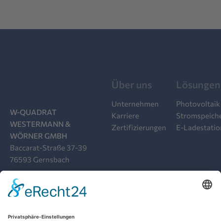
Über uns
Lösungen
Unternehmen
Photovoltaik
W-QUADRAT
Karriere
Stromspeich
WESTERMANN &
Zertifizierungen
E-Ladestati
WÖRNER GMBH
Baccarat-Straße 37-39
76593 Gernsbach
07224 9919-00
INFO@W-QUADRAT.DE