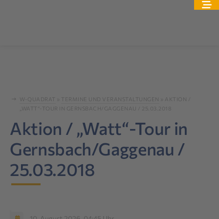
W-QUADRAT
»
TERMINE UND VERANSTALTUNGEN
»
AKTION /
„WATT“-TOUR IN GERNSBACH/GAGGENAU / 25.03.2018
Aktion / „Watt“-Tour in
Gernsbach/Gaggenau /
25.03.2018
10. August 2026, 04:45 Uhr