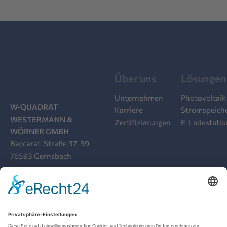
Über uns
Lösungen
Unternehmen
Photovoltaik
W-QUADRAT
Karriere
Stromspeich
WESTERMANN &
Zertifizierungen
E-Ladestati
WÖRNER GMBH
Baccarat-Straße 37-39
76593 Gernsbach
07224 9919-00
INFO@W-QUADRAT.DE