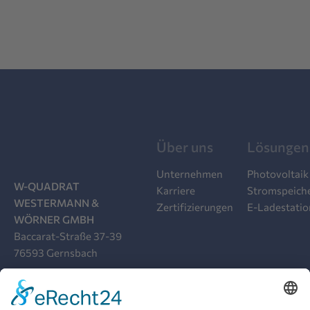
Über uns
Lösungen
Unternehmen
Photovoltaik
W-QUADRAT
Karriere
Stromspeich
WESTERMANN &
Zertifizierungen
E-Ladestati
WÖRNER GMBH
Baccarat-Straße 37-39
76593 Gernsbach