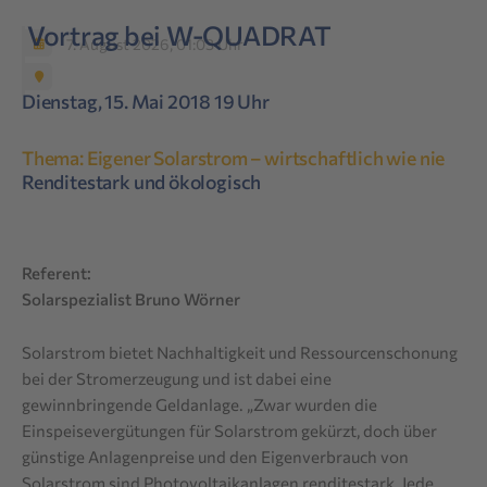
Vortrag bei W-QUADRAT
7. August 2026, 01:03 Uhr
Dienstag, 15. Mai 2018 19 Uhr
Thema:
Eigener Solarstrom – wirtschaftlich wie nie
Renditestark und ökologisch
Referent:
Solarspezialist Bruno Wörner
Solarstrom bietet Nachhaltigkeit und Ressourcenschonung
bei der Stromerzeugung und ist dabei eine
gewinnbringende Geldanlage. „Zwar wurden die
Einspeisevergütungen für Solarstrom gekürzt, doch über
günstige Anlagenpreise und den Eigenverbrauch von
Solarstrom sind Photovoltaikanlagen renditestark. Jede