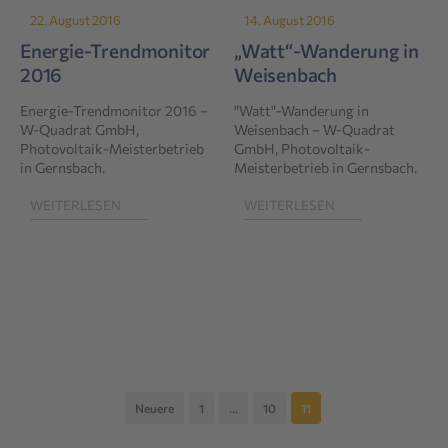
22. August 2016
14. August 2016
Energie-Trendmonitor
„Watt“-Wanderung in
2016
Weisenbach
Energie-Trendmonitor 2016 –
"Watt"-Wanderung in
W-Quadrat GmbH,
Weisenbach – W-Quadrat
Photovoltaik-Meisterbetrieb
GmbH, Photovoltaik-
in Gernsbach.
Meisterbetrieb in Gernsbach.
WEITERLESEN
WEITERLESEN
Seitennummerierung
Neuere
1
…
10
11
der