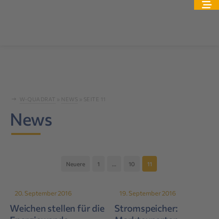
W-QUADRAT
»
NEWS
»
SEITE 11
News
Seitennummerierung
Neuere
1
…
10
11
der
Beiträge
20. September 2016
19. September 2016
Weichen stellen für die
Stromspeicher: